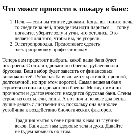
Что может привести к пожару в бане:
Печь — если вы топите дровами. Когда вы топите печь,
то следите за ней, прежде чем идти париться — топку
погасите, уберите золу и угли, что остались. Это
делается для того, чтобы вы, не угорели.
Электропроводка. Предоставьте сделать
электропроводку профессионалам.
Теперь вам предстоит выбрать, какой ваша баня будет
построена. С оцилиндрованного бревна, рубленая или
брусовая. Ваш выбор будет завесить от финансовых
возможностей. Рубленая баня является красивой, прочной,
долговечной, но при этом дорогой. Самая дешевая баня
строится из оцилиндрованного бревна. Между ними по
прочности и долговечности находится брусовая баня. Стены
строят из сосны, ели, липы. А вот пол и первые два венца
лучше делать с лиственницы, поскольку она наиболее
устойчива к воздействию биологических факторов.
Традиция мытья в бане пришла к нам из глубины
веков. Баня дает нам здоровье тела и духа. Давайте
не будем забывать об этом.