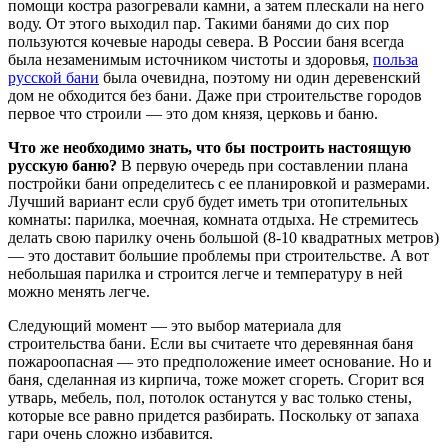
помощи костра разогревали камни, а затем плескали на него
воду. От этого выходил пар. Такими банями до сих пор
пользуются кочевые народы севера. В России баня всегда
была незаменимым источником чистоты и здоровья,
польза
русской бани
была очевидна, поэтому ни один деревенский
дом не обходится без бани. Даже при строительстве городов
первое что строили — это дом князя, церковь и баню.
Что же необходимо знать, что бы построить настоящую
русскую баню?
В первую очередь при составлении плана
постройки бани определитесь с ее планировкой и размерами.
Лучший вариант если сруб будет иметь три отопительных
комнаты: парилка, моечная, комната отдыха. Не стремитесь
делать свою парилку очень большой (8-10 квадратных метров)
— это доставит большие проблемы при строительстве. А вот
небольшая парилка и строится легче и температуру в ней
можно менять легче.
Следующий момент — это выбор материала для
строительства бани. Если вы считаете что деревянная баня
пожароопасная — это предположение имеет основание. Но и
баня, сделанная из кирпича, тоже может сгореть. Сгорит вся
утварь, мебель, пол, потолок останутся у вас только стены,
которые все равно придется разбирать. Поскольку от запаха
гари очень сложно избавится.