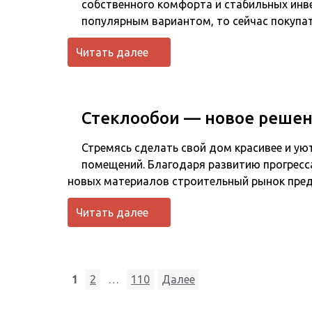
собственного комфорта и стабильных инв
популярным вариантом, то сейчас покуп
Читать далее
Стеклообои — новое решен
Стремясь сделать свой дом красивее и у
помещений. Благодаря развитию прогресс
новых материалов строительный рынок пре
Читать далее
Пагинация
1
2
…
110
Далее
записей