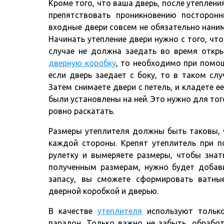
Кроме того, что ваша дверь, после утеплени
препятствовать проникновению посторонн
входные двери совсем не обязательно наним
Начинать утепление двери нужно с того, что
случае не должна заедать во время откры
дверную коробку
, то необходимо при помощ
если дверь заедает с боку, то в таком сл
Затем снимаете двери с петель, и кладете е
были установлены на ней. Это нужно для т
ровно раскатать.
Размеры утеплителя должны быть таковы, ч
каждой стороны. Крепят утеплитель при п
рулетку и вымеряете размеры, чтобы знат
полученным размерам, нужно будет добав
запасу, вы сможете сформировать ватны
дверной коробкой и дверью.
В качестве
утеплителя
используют только
паралон. Только важно не забыть, обрабо