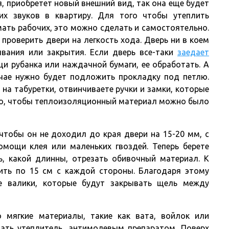
я, приобретет новый внешний вид, так она еще будет
их звуков в квартиру. Для того чтобы утеплить
ать рабочих, это можно сделать и самостоятельно.
 проверить двери на легкость хода. Дверь ни в коем
вания или закрытия. Если дверь все-таки
заедает
и рубанка или наждачной бумаги, ее обработать. А
учае нужно будет подложить прокладку под петлю.
е на табуретки, отвинчиваете ручки и замки, которые
ого, чтобы теплоизоляционный материал можно было
тобы он не доходил до края двери на 15-20 мм, с
омощи клея или маленьких гвоздей. Теперь берете
ь, какой длинны, отрезать обивочный материал. К
ить по 15 см с каждой стороны. Благодаря этому
е валики, которые будут закрывать щель между
 мягкие материалы, такие как вата, войлок или
тать утеплитель, антимолевым препаратом. Поверх