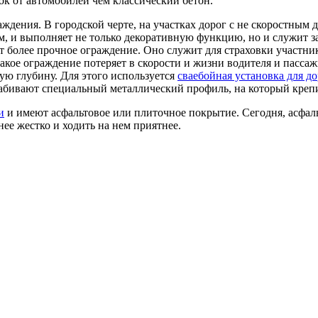
ок от автомобилей чем классический бетон.
дения. В городской черте, на участках дорог с не скоростным д
м, и выполняет не только декоративную функцию, но и служит з
ют более прочное ограждение. Оно служит для страховки участн
кое ограждение потеряет в скорости и жизни водителя и пассаж
ую глубину. Для этого используется
сваебойная установка для д
забивают специальный металлический профиль, на который креп
и
и имеют асфальтовое или плиточное покрытие. Сегодня, асфальт
ее жестко и ходить на нем приятнее.