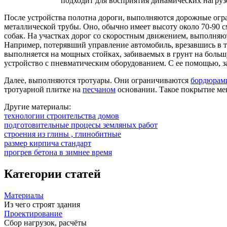
подходит для восприятия динамических нагруз
После устройства полотна дороги, выполняются дорожные ограж
металлической трубы. Оно, обычно имеет высоту около 70-90 с
собак. На участках дорог со скоростным движением, выполня
Например, потерявший управление автомобиль, врезавшись в та
выполняется на мощных стойках, забиваемых в грунт на больш
устройство с пневматическим оборудованием. С ее помощью, 
Далее, выполняются тротуары. Они ограничиваются
бордюрам
тротуарной плитке на
песчаном
основании. Такое покрытие мен
Другие материалы:
технологии строительства домов
подготовительные процесы земляных работ
строения из глины , глинобитные
размер кирпича стандарт
прогрев бетона в зимнее время
Категории статей
Материалы
Из чего строят здания
Проектирование
Сбор нагрузок, расчёты