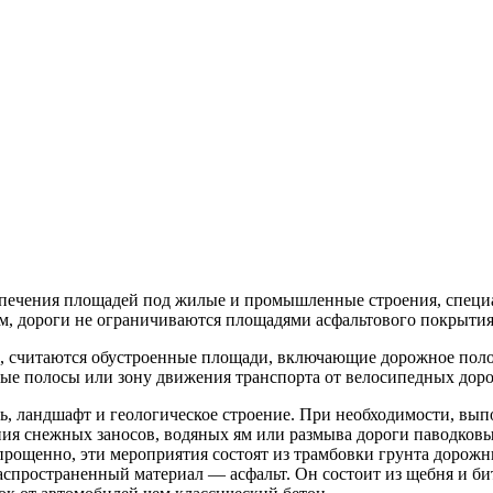
спечения площадей под жилые и промышленные строения, специ
м, дороги не ограничиваются площадями асфальтового покрытия
, считаются обустроенные площади, включающие дорожное полот
ные полосы или зону движения транспорта от велосипедных доро
ть, ландшафт и геологическое строение. При необходимости, вы
ия снежных заносов, водяных ям или размыва дороги паводков
прощенно, эти мероприятия состоят из трамбовки грунта дорожн
аспространенный материал — асфальт. Он состоит из щебня и би