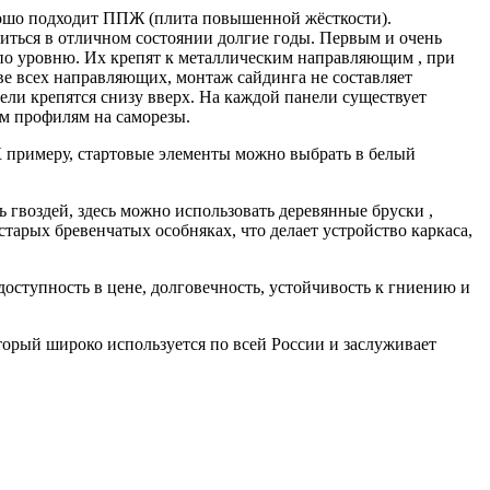
орошо подходит ППЖ (плита повышенной жёсткости).
одиться в отличном состоянии долгие годы. Первым и очень
по уровню. Их крепят к металлическим направляющим , при
е всех направляющих, монтаж сайдинга не составляет
нели крепятся снизу вверх. На каждой панели существует
им профилям на саморезы.
К примеру, стартовые элементы можно выбрать в белый
ь гвоздей, здесь можно использовать деревянные бруски ,
арых бревенчатых особняках, что делает устройство каркаса,
оступность в цене, долговечность, устойчивость к гниению и
торый широко используется по всей России и заслуживает