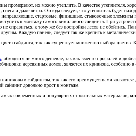
тены промерзают, их можно утеплить. В качестве утеплителя, х
 снега и даже ветра. Отсюда следует, что утеплитель будет нах
е направляющие, стартовые, финишные, стыковочные элементы 
ступить к монтажу самого винилового сайдинга. При устройств
 не справиться, к тому же без постройки лесов не обойтись. Па
 другим. Каждую панель, следует так же крепить к металлическ
цвета сайдинга, так как существует множество выбора цветов. 
х
, обходится не много дешевле, так как вместо профилей и дюбел
ицовки деревянных домов, является их кривизна, особенно в ст
 виниловым сайдингом, так как его преимуществами являются: д
ый сайдинг довольно прост в монтаже.
 самых современных и популярных строительных материалов, ко