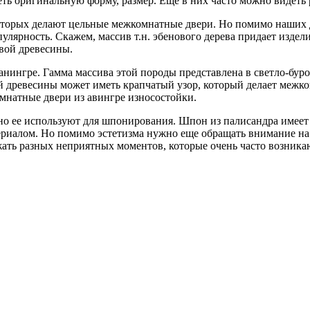
ть оригинальную форму, размер. Еще в них часто можно видеть 
которых делают цельные межкомнатные двери. Но помимо наших 
улярность. Скажем, массив т.н. эбенового дерева придает изде
овой древесины.
анингре. Гамма массива этой породы представлена в светло-бур
й древесины может иметь крапчатый узор, который делает межк
омнатные двери из авингре износостойки.
чно ее используют для шпонирования. Шпон из палисандра име
ериалом. Но помимо эстетизма нужно еще обращать внимание на 
бежать разных неприятных моментов, которые очень часто возни