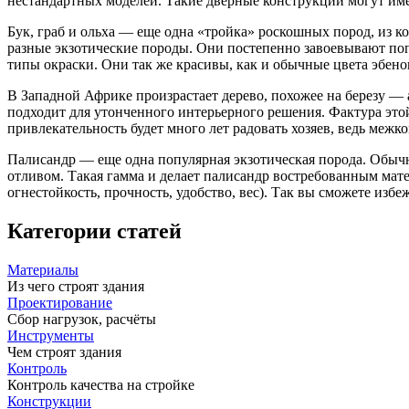
нестандартных моделей. Такие дверные конструкции могут име
Бук, граб и ольха — еще одна «тройка» роскошных пород, из 
разные экзотические породы. Они постепенно завоевывают поп
типы окраски. Они так же красивы, как и обычные цвета эбен
В Западной Африке произрастает дерево, похожее на березу — 
подходит для утонченного интерьерного решения. Фактура это
привлекательность будет много лет радовать хозяев, ведь межк
Палисандр — еще одна популярная экзотическая порода. Обы
отливом. Такая гамма и делает палисандр востребованным мат
огнестойкость, прочность, удобство, вес). Так вы сможете из
Категории статей
Материалы
Из чего строят здания
Проектирование
Сбор нагрузок, расчёты
Инструменты
Чем строят здания
Контроль
Контроль качества на стройке
Конструкции