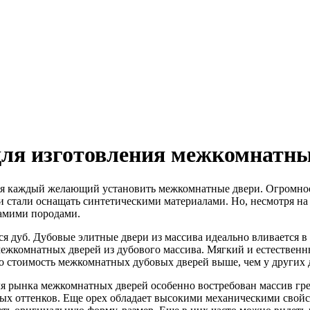
для изготовления межкомнатны
ся каждый желающий установить межкомнатные двери. Огромное
 стали оснащать синтетическими материалами. Но, несмотря на 
самими породами.
я дуб. Дубовые элитные двери из массива идеально вливается в
 межкомнатных дверей из дубового массива. Мягкий и естественн
го стоимость межкомнатных дубовых дверей выше, чем у других 
я рынка межкомнатных дверей особенно востребован массив грец
ых оттенков. Еще орех обладает высокими механическими свойст