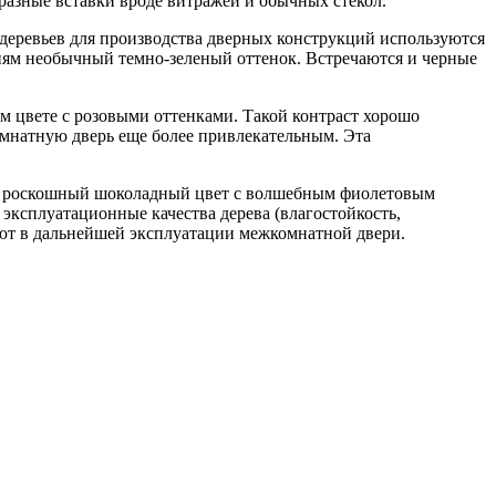
разные вставки вроде витражей и обычных стекол.
деревьев для производства дверных конструкций используются
лиям необычный темно-зеленый оттенок. Встречаются и черные
ом цвете с розовыми оттенками. Такой контраст хорошо
омнатную дверь еще более привлекательным. Эта
ет роскошный шоколадный цвет с волшебным фиолетовым
эксплуатационные качества дерева (влагостойкость,
кают в дальнейшей эксплуатации межкомнатной двери.