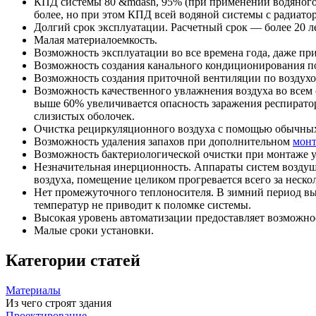
КПД системы 80 &mdash, 95% (при применении водяного 
более, но при этом КПД всей водяной системы с радиато
Долгий срок эксплуатации. Расчетный срок — более 20 ле
Малая материалоемкость.
Возможность эксплуатации во все времена года, даже пр
Возможность создания канального кондиционирования по
Возможность создания приточной вентиляции по воздухов
Возможность качественного увлажнения воздуха во всем
выше 60% увеличивается опасность заражения респиратор
слизистых оболочек.
Очистка рециркуляционного воздуха с помощью обычных
Возможность удаления запахов при дополнительном
мон
Возможность бактериологической очистки при монтаже у
Незначительная инерционность. Аппараты систем воздуш
воздуха, помещение целиком прогревается всего за неско
Нет промежуточного теплоносителя. В зимний период вы 
температур не приводит к поломке системы.
Высокая уровень автоматизации предоставляет возможнос
Малые сроки установки.
Категории статей
Материалы
Из чего строят здания
Проектирование