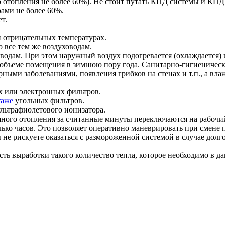
отопления не более 60%). Не стоит путать КПД системы и КПД
рами не более 60%.
т.
и отрицательных температурах.
 все тем же воздуховодам.
одам. При этом наружный воздух подогревается (охлаждается) 
 объеме помещения в зимнюю пору года. Санитарно-гигиеничес
ными заболеваниями, появления грибков на стенах и т.п., а вл
 или электронных фильтров.
таже
угольных фильтров.
льтрафиолетового ионизатора.
ного отопления за считанные минуты переключаются на рабочий
лько часов. Это позволяет оперативно маневрировать при смене п
не рискуете оказаться с размороженной системой в случае дол
ть выработки такого количество тепла, которое необходимо в д