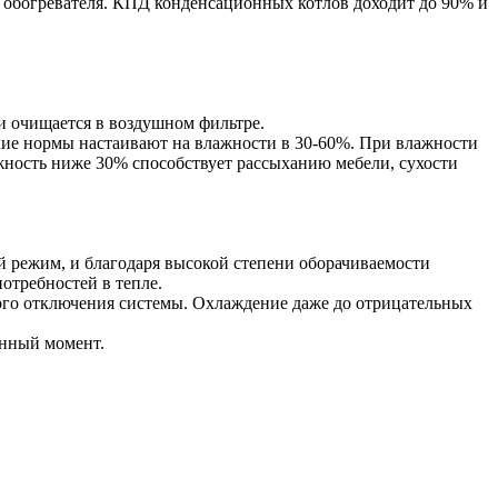
 обогревателя. КПД конденсационных котлов доходит до 90% и
и очищается в воздушном фильтре.
кие нормы настаивают на влажности в 30-60%. При влажности
ажность ниже 30% способствует рассыханию мебели, сухости
 режим, и благодаря высокой степени оборачиваемости
отребностей в тепле.
гого отключения системы. Охлаждение даже до отрицательных
анный момент.