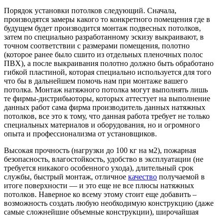
Порядок установки потолков следующий. Сначала,
производятся замеры какого то конкретного помещения где в
будущем будет производится монтаж подвесных потолков,
затем по специально разработанному эскизу выкраивают, в
точном соответствии с размерами помещения, полотно
(которое ранее было сшито из отдельных пленочных полос
ПВХ), а после выкраивания полотно должно быть обработано
гибкой пластиной, которая специально используется для того
что бы в дальнейшем помочь нам при монтаже вашего
потолка. Монтаж натяжного потолка могут выполнять лишь
те фирмы-дистрибьюторы, которых аттестует на выполнение
данных работ сама фирма производитель данных натяжных
потолков, все это к тому, что данная работа требует не только
специальных материалов и оборудования, но и огромного
опыта и профессионализма от установщиков.
Высокая прочность (нагрузки до 100 кг на м2), пожарная
безопасность, влагостойкость, удобство в эксплуатации (не
требуется никакого особенного ухода), длительный срок
службы, быстрый монтаж, отличное
качество
получаемой в
итоге поверхности — и это еще не все плюсы натяжных
потолков. Наверное ко всему этому стоит еще добавить –
возможность создать любую необходимую конструкцию (даже
самые сложнейшие объемные конструкции), широчайшая