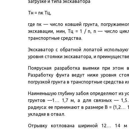
загрузке и типа экскаватора
Тн = nк Тц,
где nк — число ковшей грунта, погружаемо
экскавации, мин, Тц = 1 / n, n — число цик
транспортные средства.
Экскаватор с обратной лопатой использую
уровня стоянки экскаватора, и преимуществ
Поярусная разработка выемки при этом ви
Разработку фунта ведут ниже уровня сто
погрузкой грунта в транспортные средства и
Наименьшую глубину забоя определяют из ус
грунтов —1… 1,7 м, а для связных — 1,5
радиуса: ее принимают в размере В = (1,2… 1
укладке в отвал.
Отрывку котлована шириной 12… 14 м 