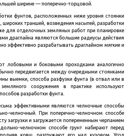
 большей ширине — поперечно-торцовой.
ботки фунтов, расположенных ниже уровня стоянки
, широких траншей, возведения насыпей, разработки
кже для отделочных земляных работ при планировке
ами драглайна являются большие радиусы действия
бенно эффективно разрабатывать драглайном мягкие и
яют лобовыми и боковыми проходками аналогично
обычно передвигается между очередными стоянками
ины выемки, способа разфузки фунта (в отвал или в
 земляного сооружения в практике используют
пособов разработки фунта.
весьма эффективными являются челночные способы
но-челночный. При поперечно-челночном способе
ту загрузки и загружается попеременным черпанием
одольно-челночном способе грунт набирают перед
 подняв ковш, разгружают его над кузовом. Угол