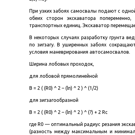
При узких забоях самосвалы подают с одной
обеих сторон экскаватора попеременно,
транспортных единиц. Экскаватор перемещае
В некоторых случаях разработку грунта ве
по зигзагу. В уширенных забоях сокращаю
условия маневрирования автосамосвалов.
Ширина лобовых проходок,
для лобовой прямолинейной
B = 2 ( (R0) ^ 2 – (lп) ^ 2 ) ^ (1/2)
для зигзагообразной
B = 2 ( (R0) ^ 2 – (lп) ^ 2 ) ^ (?) + 2 Rc
где R0 — оптимальный радиус резания экска
(разность между максимальным и минимал