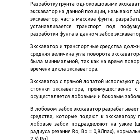
Разработку грунта одноковшовыми экскавато
экскаватор на данной позиции, называют за
экскаватор, часть массива фунта, разрабат
устанавливается транспорт под пофузк
разработки фунта в данном забое экскавато
Экскаватор и транспортные средства должн
средняя величина угла поворота экскаватор
была минимальной, так как на время пово
времени цикла экскаватора.
Экскаватор с прямой лопатой используют д
стоянки экскаватора, преимущественно с
осуществляется лобовыми и боковым забоя
В лобовом забое экскаватор разрабатывает 
средства, которые подают к экскаватору 
лобовые забои подразделяют на узкие (ш
радиуса резания Ro, Во = 0,9Лпах), нормаль
2,5) Rо].