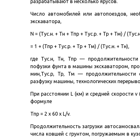
разрабатывают в несколько ярусов.
Число автомобилей или автопоездов, нео
экскаватора,
N = (Тус.н. + Тн + Тпр + Тус.р. + Тр + Тм) / (Тус.н
= 1 + (Тпр + Тус.р. + Тр + Тм) / (Тус.н. + Тн),
где Тус.н, Тн, Тпр — продолжительности
пофузки фунта в машины экскаватором, про
мин,Тус.р, Тр, Тм — продолжительности 
разфузку машины, технологических перерыво
При расстоянии L (км) и средней скорости v
формуле
Тпр = 2 х 60 х L/v.
Продолжительность загрузки автосамосвала
числа ковшей с грунтом, погружаемым в куз