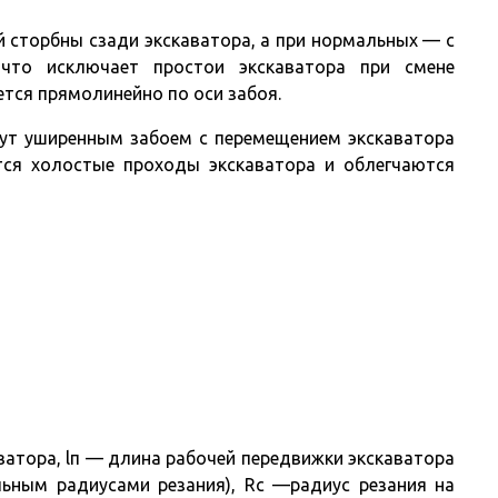
 сторбны сзади экскаватора, а при нормальных — с
 что исключает простои экскаватора при смене
тся прямолинейно по оси забоя.
дут уширенным забоем с перемещением экскаватора
тся холостые проходы экскаватора и облегчаются
ватора, lп — длина рабочей передвижки экскаватора
ьным радиусами резания), Rс —радиус резания на