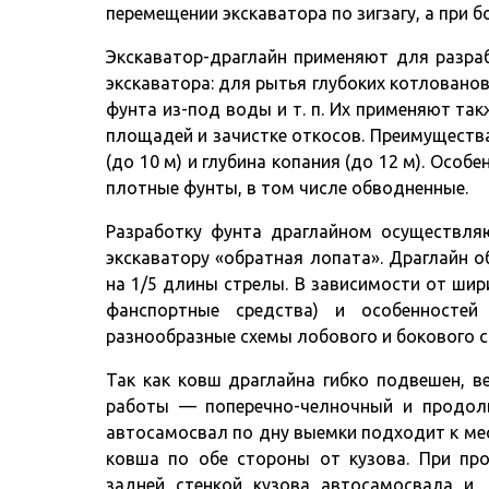
перемещении экскаватора по зигзагу, а при
Экскаватор-драглайн применяют для разра
экскаватора: для рытья глубоких котлованов
фунта из-под воды и т. п. Их применяют та
площадей и зачистке откосов. Преимуществ
(до 10 м) и глубина копания (до 12 м). Осо
плотные фунты, в том числе обводненные.
Разработку фунта драглайном осуществл
экскаватору «обратная лопата». Драглайн 
на 1/5 длины стрелы. В зависимости от шир
фанспортные средства) и особенностей
разнообразные схемы лобового и бокового с
Так как ковш драглайна гибко подвешен, 
работы — поперечно-челночный и продоль
автосамосвал по дну выемки подходит к мес
ковша по обе стороны от кузова. При пр
задней стенкой кузова автосамосвала и,