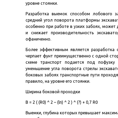
уровне стоянки.
Разработка выемок способом лобового за
средний угол поворота платформы экскават
особенно при работе в узких забоях, может 
и снижает производительность экскават
офаниченно.
Более эффективным является разработка ф
черпает фунт преимущественно с одной стор
схеме транспорт подается под пофузку 
уменьшение угла поворота стрелы экскават
боковых забоях транспортные пути проходя
правило, на уровне его стоянки.
Ширина боковой проходки
B = 2 ( (R0) ^ 2 – (lп) ^ 2 ) ^ (?) + 0,7 R0
Выемки, глубина которых превышает максима