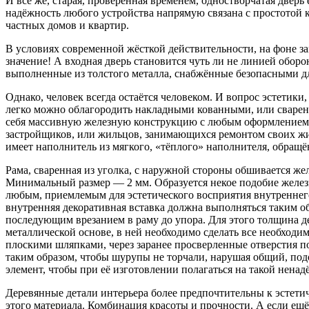
И всё же, старая, проверенная временем, одностворчатая двер
надёжность любого устройства напрямую связана с простотой 
частных домов и квартир.
В условиях современной жёсткой действительности, на фоне за
значение! А входная дверь становится чуть ли не линией обор
выполненные из толстого металла, снабжённые безопасными 
Однако, человек всегда остаётся человеком. И вопрос эстетики
легко можно облагородить накладными кованными, или сварен
себя массивную железную конструкцию с любым оформлением, 
застройщиков, или жильцов, занимающихся ремонтом своих жил
имеет наполнитель из мягкого, «тёплого» наполнителя, обращё
Рама, сваренная из уголка, с наружной стороны обшивается же
Минимальный размер — 2 мм. Образуется некое подобие железн
любым, приемлемым для эстетического восприятия внутреннег
внутренняя декоративная вставка должна выполняться таким о
последующим врезанием в раму до упора. Для этого толщина д
металлической основе, в ней необходимо сделать все необходи
плоскими шляпками, через заранее просверленные отверстия п
таким образом, чтобы шурупы не торчали, нарушая общий, по
элемент, чтобы при её изготовлении полагаться на такой нена
Деревянные детали интерьера более предпочтительны к эстетиче
этого материала. Комбинация красоты и прочности. А если ещё