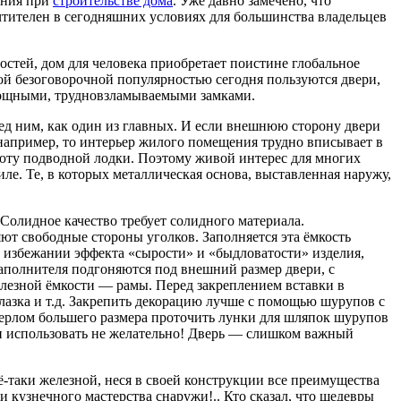
ения при
строительстве дома
. Уже давно замечено, что
чтителен в сегодняшних условиях для большинства владельцев
остей, дом для человека приобретает поистине глобальное
кой безоговорочной популярностью сегодня пользуются двери,
мощными, трудновзламываемыми замками.
еред ним, как один из главных. И если внешнюю сторону двери
например, то интерьер жилого помещения трудно вписывает в
юту подводной лодки. Поэтому живой интерес для многих
. Те, в которых металлическая основа, выставленная наружу,
Солидное качество требует солидного материала.
ют свободные стороны уголков. Заполняется эта ёмкость
 избежании эффекта «сырости» и «быдловатости» изделия,
наполнителя подгоняются под внешний размер двери, с
елезной ёмкости — рамы. Перед закреплением вставки в
глазка и т.д. Закрепить декорацию лучше с помощью шурупов с
сверлом большего размера проточить лунки для шляпок шурупов
ии использовать не желательно! Дверь — слишком важный
ё-таки железной, неся в своей конструкции все преимущества
 кузнечного мастерства снаружи!.. Кто сказал, что шедевры