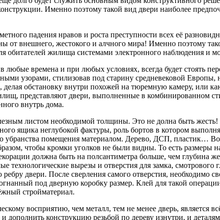
ь ещё долго будет служить основным видом конструктивного реш
конструкции. Именно поэтому такой вид двери наиболее предпо
метного падения нравов и роста преступности всех её разновидн
оны от внешнего, жестокого и алчного мира! Именно поэтому та
для обитателей жилища системами электронного наблюдения и 
, в любые времена и при любых условиях, всегда будет стоять п
ными узорами, стилизовав под старину средневековой Европы, 
делая обстановку внутри похожей на тюремную камеру, или ка
ищ, представляют двери, выполненные в комбинированном стиле
нного внутрь дома.
лезным листом необходимой толщины. Это не долна быть жесть! 
ого ящика неглубокой фактуры, роль бортов в котором выполня
о убранства помещения материалом. Дерево, ДСП, пластик… Во
бразом, чтобы кромки уголков не были видны. То есть размеры 
екорации должна быть на полсантиметра больше, чем глубина ж
мые технологические вырезы и отверстия для замка, смотрового 
о ребру двери. После сверления самого отверстия, необходимо 
догнанный под дверную коробку размер. Клей для такой операц
дёжный стройматериал.
скому восприятию, чем металл, тем не менее дверь, является вс
 и дополнить конструкцию резьбой по дереву изнутри, и деталями