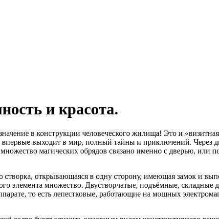
ность и красота.
начение в конструкции человеческого жилища! Это и «визитная 
ек впервые выходит в мир, полный тайны и приключений. Через д
множество магических обрядов связано именно с дверью, или по
то створка, открывающаяся в одну сторону, имеющая замок и вы
ого элемента множество. Двустворчатые, подъёмные, складные д
парате, то есть лепестковые, работающие на мощных электромаг