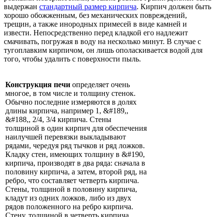
выдержан
стандартный размер кирпича
. Кирпич должен быть
хорошо обожженным, без механических повреждений,
трещин, а также инородных примесей в виде камней и
извести. Непосредственно перед кладкой его надлежит
смачивать, погружая в воду на несколько минут. В случае с
тугоплавким кирпичом, он лишь ополаскивается водой для
того, чтобы удалить с поверхности пыль.
Конструкция печи
определяет очень
многое, в том числе и толщину стенок.
Обычно последние измеряются в долях
длины кирпича, например 1, &#189,,
&#188,, 2/4, 3/4 кирпича. Стены
толщиной в один кирпич для обеспечения
наилучшей перевязки выкладывают
рядами, чередуя ряд тычков и ряд ложков.
Кладку стен, имеющих толщину в &#190,
кирпича, производят в два ряда: сначала в
половину кирпича, а затем, второй ряд, на
ребро, что составляет четверть кирпича.
Стены, толщиной в половину кирпича,
кладут из одних ложков, либо из двух
рядов положенного на ребро кирпича.
Стену, толщиной в четверть кирпича,