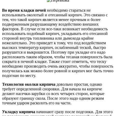
Во время кладки печей
необходимо стараться не
использовать околотый и отесанный кирпич. Это связано с
тем, что такой кирпич является менее прочным и более
подверженным разрушающему воздействию внешних
факторов. В случае если все-таки возникает необходимость
использовать подобный кирпич, укладывать его отесанной
стороной внутрь топливника или дымохода крайне
нежелательно. Это приведет к тому, что под воздействием
высоких температур кирпич, ослабленный теской, быстро
разрушится и выкрошится. Поэтому при укладке его надо
расположить таким образом, чтобы тесаная поверхность была
сокрыта в печной кладке. Также стоит отметить, что теску
необходимо производить очень аккуратно, чтобы поверхность
получилась как можно более ровной и кирпич мог быть точно
подогнан по месту.
Технология околки кирпича
довольно простая, однако
требует определенной сноровки. Для начала на кирпиче
делают насечки-зарубки со всех четырех сторон, которые
образуют границу скола. После этого надо одним резким
точным ударом расколоть его на части.
Укладку кирпича
начинают сразу после подгонки. Для этого