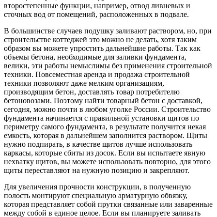
второстепенные функции, например, отвод ливневых и
сточных вод от помещений, расположенных в подвале.
В большинстве случаев подушку заливают раствором, но, при
строительстве коттеджей это можно не делать, хотя таким
образом вы можете упростить дальнейшие работы. Так как
объемы бетона, необходимые для заливки фундамента,
велики, эти работы немыслимы без применения строительной
техники. Повсеместная аренда и продажа строительной
техники позволяют даже мелким организациям,
производящим бетон, доставлять товар потребителю
бетоновозами. Поэтому найти товарный бетон с доставкой,
сегодня, можно почти в любом уголке России. Строительство
фундамента начинается с правильной установки щитов по
периметру самого фундамента, в результате получится некая
емкость, которая в дальнейшем заполнится раствором. Щиты
нужно подпирать, в качестве щитов лучше использовать
каркасы, которые сбиты из досок. Если вы испытаете явную
нехватку щитов, вы можете использовать повторно, для этого
щиты переставляют на нужную позицию и закрепляют.
Для увеличения прочности конструкции, в полученную
полость монтируют специальную арматурную обвязку,
которая представляет собой прутки связанные или заваренные
между собой в единое целое. Если вы планируете заливать