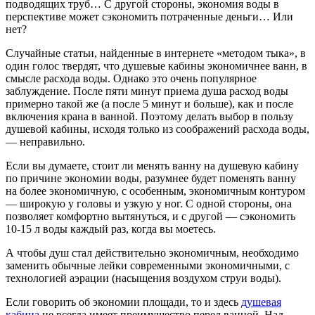
подводящих труб… С другой стороны, экономия воды в
перспективе может сэкономить потраченные деньги… Или
нет?
Случайные статьи, найденные в интернете «методом тыка», в
один голос твердят, что душевые кабины экономичнее ванн, в
смысле расхода воды. Однако это очень популярное
заблуждение. После пяти минут приема душа расход воды
примерно такой же (а после 5 минут и больше), как и после
включения крана в ванной. Поэтому делать выбор в пользу
душевой кабины, исходя только из соображений расхода воды,
— неправильно.
Если вы думаете, стоит ли менять ванну на душевую кабину
по причине экономии воды, разумнее будет поменять ванну
на более экономичную, с особенным, экономичным контуром
— широкую у головы и узкую у ног. С одной стороны, она
позволяет комфортно вытянуться, и с другой — сэкономить
10-15 л воды каждый раз, когда вы моетесь.
А чтобы душ стал действительно экономичным, необходимо
заменить обычные лейки современными экономичными, с
технологией аэрации (насыщения воздухом струи воды).
Если говорить об экономии площади, то и здесь
душевая
кабина
не всегда имеет преимущество перед ванной. Над