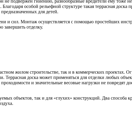
он не подвержен гниению, разнообразные вредители ему тоже н
х. Благодаря особой рельефной структуре такая террасная доск
 предназначенных для детей.
ни и сил. Монтаж осуществляется с помощью простейших инстру
о завершить отделку.
частном жилом строительстве, так и в коммерческих проектах. 
. Террасная доска может применяться для отделки любых объек
 проходимости и значительные весовые нагрузки не повредят дос
мых объектов, так и для «глухих» конструкций. Два способа кре
здуха.