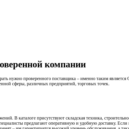
роверенной компании
рать нужно проверенного поставщика – именно таким является
енной сферы, различных предприятий, торговых точек.
ний. В каталоге присутствуют складская техника, строительное
 специалисты предлагают оперативную и удобную доставку. Если 
ценят – им гарантируется высокий уровень обслуживания, а так