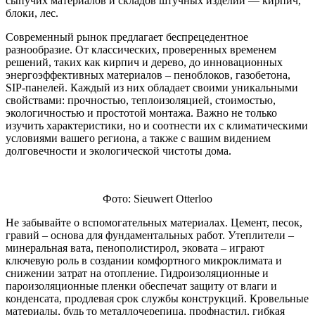
сыпучих материалов и складов штучных изделий — кирпич,
блоки, лес.
Современный рынок предлагает беспрецедентное
разнообразие. От классических, проверенных временем
решений, таких как кирпич и дерево, до инновационных
энергоэффективных материалов – пеноблоков, газобетона,
SIP-панелей. Каждый из них обладает своими уникальными
свойствами: прочностью, теплоизоляцией, стоимостью,
экологичностью и простотой монтажа. Важно не только
изучить характеристики, но и соотнести их с климатическими
условиями вашего региона, а также с вашим видением
долговечности и экологической чистоты дома.
Фото: Sieuwert Otterloo
Не забывайте о вспомогательных материалах. Цемент, песок,
гравий – основа для фундаментальных работ. Утеплители –
минеральная вата, пенополистирол, эковата – играют
ключевую роль в создании комфортного микроклимата и
снижении затрат на отопление. Гидроизоляционные и
пароизоляционные пленки обеспечат защиту от влаги и
конденсата, продлевая срок службы конструкций. Кровельные
материалы, будь то металлочерепица, профнастил, гибкая