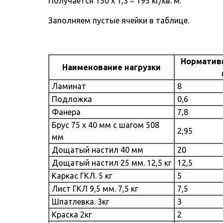
Получается 150 х 1,3 = 195 кг/кв. м.
Заполняем пустые ячейки в таблице.
Нормативн
Наименование нагрузки
Ламинат
8
Подложка
0,6
Фанера
7,8
Брус 75 х 40 мм с шагом 508
2,95
мм
Дощатый настил 40 мм
20
Дощатый настил 25 мм. 12,5 кг
12,5
Каркас ГКЛ. 5 кг
5
Лист ГКЛ 9,5 мм. 7,5 кг
7,5
Шпатлевка. 3кг
3
Краска 2кг
2