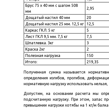
Брус 75 х 40 мм с шагом 508
2,95
мм
Дощатый настил 40 мм
20
Дощатый настил 25 мм. 12,5 кг
12,5
Каркас ГКЛ. 5 кг
5
Лист ГКЛ 9,5 мм. 7,5 кг
7,5
Шпатлевка. 3кг
3
Краска 2кг
2
Полезная нагрузка
150
Итого:
219,35
Полученная сумма называется нормативн
определения изгибов, прогибов, деформаци
нормативную нагрузку использовать нельзя, 
Допустим, на основании расчета мы опр
подсчитанную нагрузку. При этом, запас п
превышении нагрузки хотябы на 1 кг/м балка