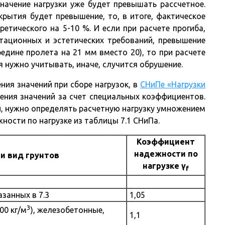
начение нагрузки уже будет превышать рассчетное.
рытия будет превышение, то, в итоге, фактическое
етического на 5-10 %. И если при расчете прогиба,
тационных и эстетических требований, превышение
едине пролета на 21 мм вместо 20), то при расчете
 нужно учитывать, иначе, случится обрушение.
ния значений при сборе нагрузок, в
СНиПе «Нагрузки
ния значений за счет специальных коэффициентов.
й, нужно определять расчетную нагрузку умножением
ности по нагрузке из таблицы 7.1 СНиПа.
Коэффициент
надежности по
и вид грунтов
нагрузке γ
f
занных в 7.3
1,05
3
00 кг/м
), железобетонные,
1,1