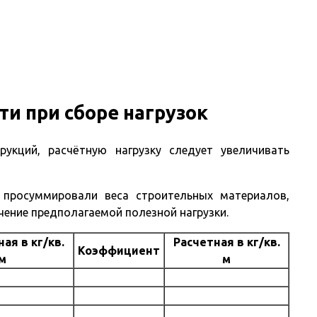
Главная
и при сборе нагрузок
рукций, расчётную нагрузку следует увеличивать
росуммировали веса строительных материалов,
ение предполагаемой полезной нагрузки.
ая в кг/кв.
Расчетная в кг/кв.
Коэффициент
м
м