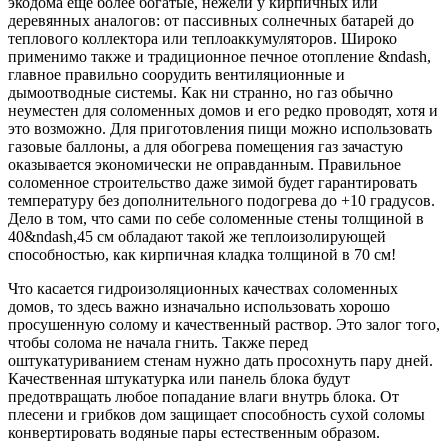
экодома ещё более богатые, нежели у кирпичных или
деревянных аналогов: от пассивных солнечных батарей до
теплового коллектора или теплоаккумуляторов. Широко
применимо также и традиционное печное отопление &ndash,
главное правильно соорудить вентиляционные и
дымоотводные системы. Как ни странно, но газ обычно
неуместен для соломенных домов и его редко проводят, хотя и
это возможно. Для приготовления пищи можно использовать
газовые баллоны, а для обогрева помещения газ зачастую
оказывается экономически не оправданным. Правильное
соломенное строительство даже зимой будет гарантировать
температуру без дополнительного подогрева до +10 градусов.
Дело в том, что сами по себе соломенные стены толщиной в
40&ndash,45 см обладают такой же теплоизолирующей
способностью, как кирпичная кладка толщиной в 70 см!
Что касается гидроизоляционных качествах соломенных
домов, то здесь важно изначально использовать хорошо
просушенную солому и качественный раствор. Это залог того,
чтобы солома не начала гнить. Также перед
оштукатуриванием стенам нужно дать просохнуть пару дней.
Качественная штукатурка или панель блока будут
предотвращать любое попадание влаги внутрь блока. От
плесени и грибков дом защищает способность сухой соломы
конвертировать водяные пары естественным образом.