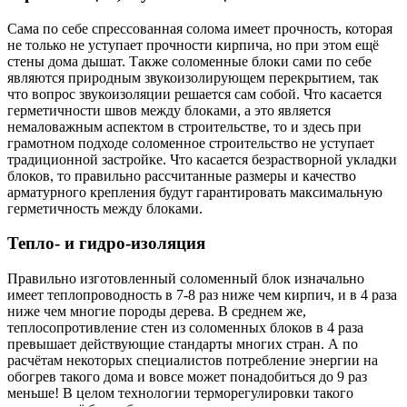
Сама по себе спрессованная солома имеет прочность, которая
не только не уступает прочности кирпича, но при этом ещё
стены дома дышат. Также соломенные блоки сами по себе
являются природным звукоизолирующем перекрытием, так
что вопрос звукоизоляции решается сам собой. Что касается
герметичности швов между блоками, а это является
немаловажным аспектом в строительстве, то и здесь при
грамотном подходе соломенное строительство не уступает
традиционной застройке. Что касается безрастворной укладки
блоков, то правильно рассчитанные размеры и качество
арматурного крепления будут гарантировать максимальную
герметичность между блоками.
Тепло- и гидро-изоляция
Правильно изготовленный соломенный блок изначально
имеет теплопроводность в 7-8 раз ниже чем кирпич, и в 4 раза
ниже чем многие породы дерева. В среднем же,
теплосопротивление стен из соломенных блоков в 4 раза
превышает действующие стандарты многих стран. А по
расчётам некоторых специалистов потребление энергии на
обогрев такого дома и вовсе может понадобиться до 9 раз
меньше! В целом технологии терморегулировки такого