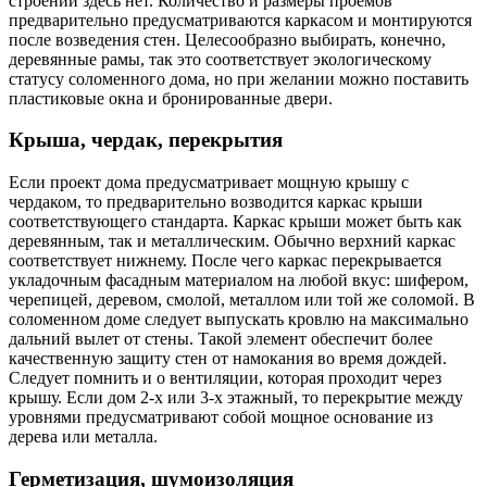
строений здесь нет. Количество и размеры проёмов
предварительно предусматриваются каркасом и монтируются
после возведения стен. Целесообразно выбирать, конечно,
деревянные рамы, так это соответствует экологическому
статусу соломенного дома, но при желании можно поставить
пластиковые окна и бронированные двери.
Крыша, чердак, перекрытия
Если проект дома предусматривает мощную крышу с
чердаком, то предварительно возводится каркас крыши
соответствующего стандарта. Каркас крыши может быть как
деревянным, так и металлическим. Обычно верхний каркас
соответствует нижнему. После чего каркас перекрывается
укладочным фасадным материалом на любой вкус: шифером,
черепицей, деревом, смолой, металлом или той же соломой. В
соломенном доме следует выпускать кровлю на максимально
дальний вылет от стены. Такой элемент обеспечит более
качественную защиту стен от намокания во время дождей.
Следует помнить и о вентиляции, которая проходит через
крышу. Если дом 2-х или 3-х этажный, то перекрытие между
уровнями предусматривают собой мощное основание из
дерева или металла.
Герметизация, шумоизоляция