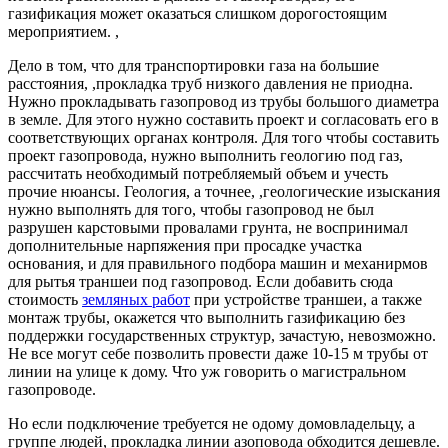
газификация может оказаться слишком дорогостоящим
мероприятием. ,
Дело в том, что для транспортировки газа на большие
расстояния, ,прокладка труб низкого давления не приодна.
Нужно прокладывать газопровод из трубы большого диаметра
в земле. Для этого нужно составить проект и согласовать его в
соответствующих органах контроля. Для того чтобы составить
проект газопровода, нужно выполнить геологию под газ,
рассчитать необходимый потребляемый объем и учесть
прочие нюансы. Геология, а точнее, ,геологические изыскания
нужно выполнять для того, чтобы газопровод не был
разрушен карстовыми провалами грунта, не воспринимал
дополнительные нарпяжения при просадке участка
основания, и для правильного подбора машин и механирмов
для рытья траншеи под газопровод. Если добавить сюда
стоимость
земляных работ
при устройстве траншеи, а также
монтаж трубы, окажется что выполнить газификацию без
поддержки государственных структур, зачастую, невозможно.
Не все могут себе позволить провести даже 10-15 м трубы от
линии на улице к дому. Что уж говорить о магистральном
газопроводе.
Но если подключение требуется не одому домовладельцу, а
группе людей, прокладка линии азоповода обходится дешевле.